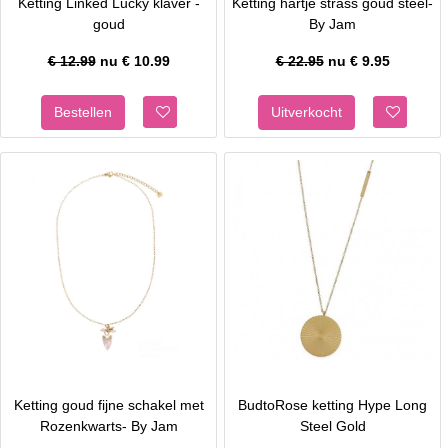
Ketting Linked Lucky klaver -
Ketting hartje strass goud steel-
goud
By Jam
€ 12.99
nu €
10.99
€ 22.95
nu €
9.95
Ketting goud fijne schakel met
BudtoRose ketting Hype Long
Rozenkwarts- By Jam
Steel Gold