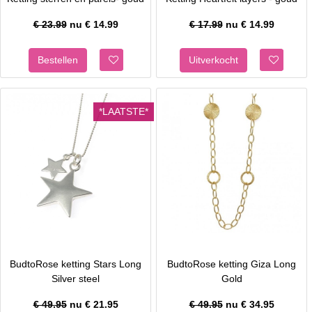
€ 23.99
nu €
14.99
€ 17.99
nu €
14.99
*LAATSTE*
BudtoRose ketting Stars Long
BudtoRose ketting Giza Long
Silver steel
Gold
€ 49.95
nu €
21.95
€ 49.95
nu €
34.95