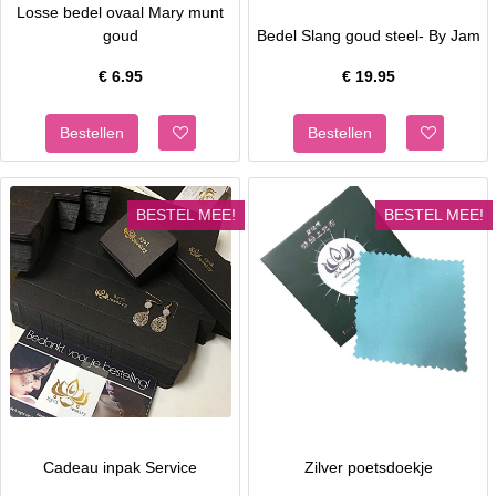
Losse bedel ovaal Mary munt
goud
Bedel Slang goud steel- By Jam
€
6.95
€
19.95
BESTEL MEE!
BESTEL MEE!
Cadeau inpak Service
Zilver poetsdoekje