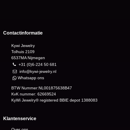
Contactinformatie
Kywi Jewelry
Tolhuis 2109
6537MA Nijmegen
+31 (0)6-224 50 681
info@kywi-jewelry.nl
Whatsapp ons
BTW Nummer:NL001875638B47
KvK nummer: 62669524
KyWi Jewelry® registered BBIE depot
1388083
Klantenservice
Over ons