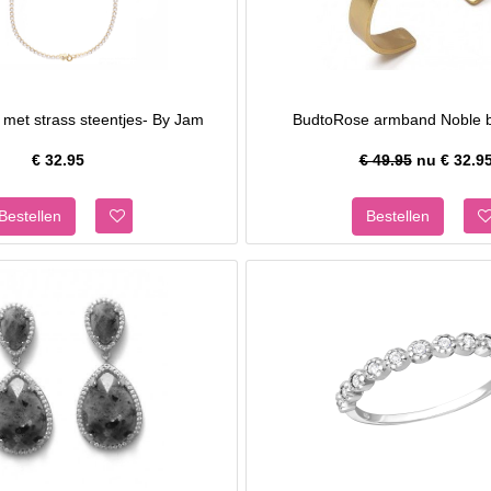
 met strass steentjes- By Jam
BudtoRose armband Noble b
€
32.95
€ 49.95
nu €
32.9