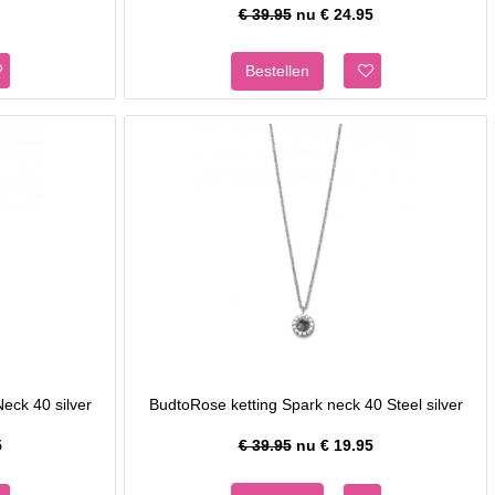
€ 39.95
nu €
24.95
eck 40 silver
BudtoRose ketting Spark neck 40 Steel silver
5
€ 39.95
nu €
19.95