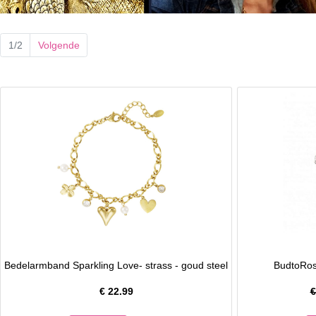
1/2
Volgende
Bedelarmband Sparkling Love- strass - goud steel
BudtoRose
€
22.99
€