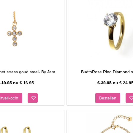
met strass goud steel- By Jam
BudtoRose Ring Diamond s
 19.95
nu €
16.95
€ 39.95
nu €
24.9