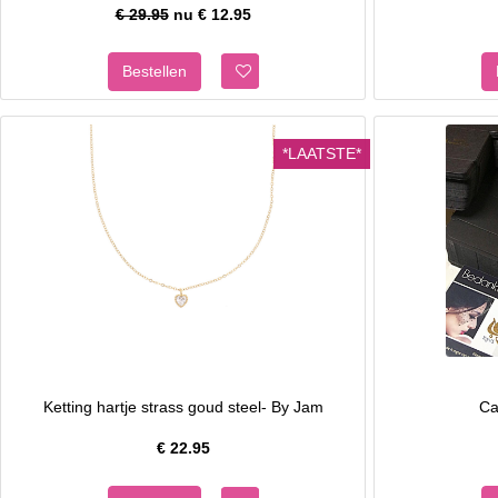
€ 29.95
nu €
12.95
*LAATSTE*
Ketting hartje strass goud steel- By Jam
Ca
€
22.95