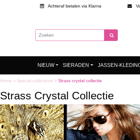
Achteraf betalen via Klarna
Van
NIEUW
SIERADEN
JASSEN-KLEDIN
Home
>
Special collections
>
Strass crystal collectie
Strass Crystal Collectie