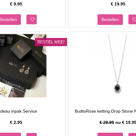
€
9.95
€
19.95
BESTEL MEE!
deau inpak Service
BudtoRose ketting Drop Stone N
€
2.95
€ 29.95
nu €
19.9