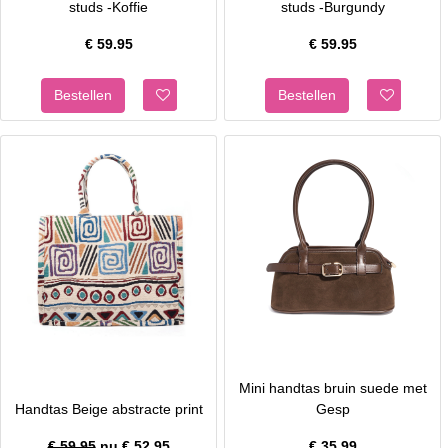
studs -Koffie
studs -Burgundy
€
59.95
€
59.95
Mini handtas bruin suede met
Handtas Beige abstracte print
Gesp
€ 59.95
nu €
52.95
€
35.99