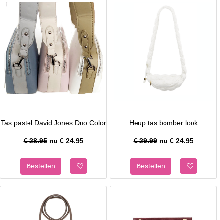
Tas pastel David Jones Duo Color
Heup tas bomber look
€ 28.95
nu €
24.95
€ 29.99
nu €
24.95