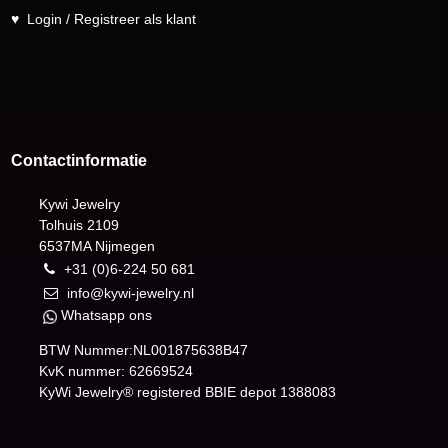
♥
Login / Registreer als klant
Contactinformatie
Kywi Jewelry
Tolhuis 2109
6537MA Nijmegen
+31 (0)6-224 50 681
info@kywi-jewelry.nl
Whatsapp ons
BTW Nummer:NL001875638B47
KvK nummer: 62669524
KyWi Jewelry® registered BBIE depot
1388083