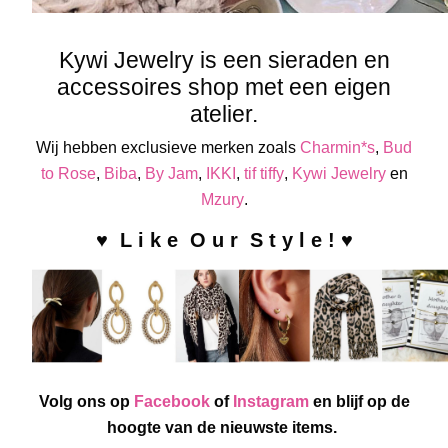
Kywi Jewelry is een sieraden en
accessoires shop met een eigen
atelier.
Wij hebben exclusieve merken zoals
Charmin*s
,
Bud
to Rose
,
Biba
,
By Jam
,
IKKI
,
tif tiffy
,
Kywi Jewelry
en
Mzury
.
♥ L i k e O u r S t y l e ! ♥
Volg ons op
Facebook
of
Instagram
en blijf op de
hoogte van de nieuwste items.