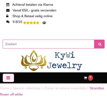
Achteraf betalen via Klarna
Vanaf €50,- gratis verzenden
Shop & Betaal veilig online
9.8/10
0
Home
>
Special collections
>
Zomer en strand essentials
>
Strandtas
flower off white