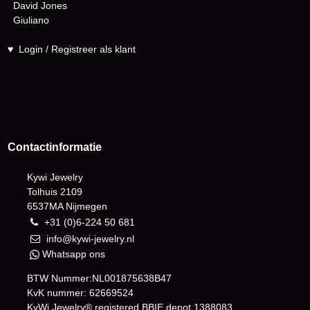
David Jones
Giuliano
♥
Login / Registreer als klant
Contactinformatie
Kywi Jewelry
Tolhuis 2109
6537MA Nijmegen
+31 (0)6-224 50 681
info@kywi-jewelry.nl
Whatsapp ons
BTW Nummer:NL001875638B47
KvK nummer: 62669524
KyWi Jewelry® registered BBIE depot
1388083