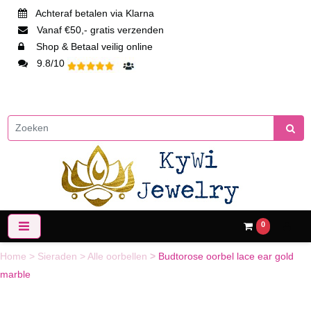
Achteraf betalen via Klarna
Vanaf €50,- gratis verzenden
Shop & Betaal veilig online
9.8/10
0
Home
>
Sieraden
>
Alle oorbellen
>
Budtorose oorbel lace ear gold
marble