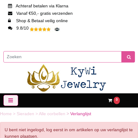
Achteraf betalen via Klarna
Vanaf €50,- gratis verzenden
Shop & Betaal veilig online
9.8/10
0
Home
>
Sieraden
>
Alle oorbellen
>
Verlanglijst
U bent niet ingelogd, log eerst in om artikelen op uw verlanglijst te
kunnen plaatsen.