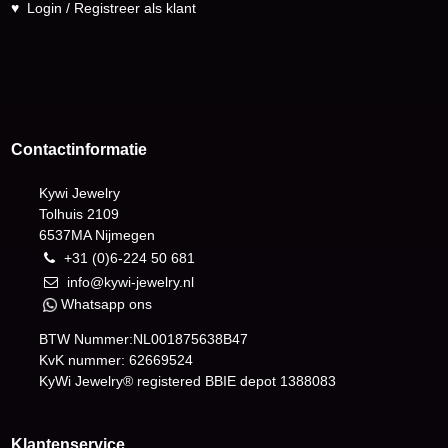
♥
Login / Registreer als klant
Contactinformatie
Kywi Jewelry
Tolhuis 2109
6537MA Nijmegen
+31 (0)6-224 50 681
info@kywi-jewelry.nl
Whatsapp ons
BTW Nummer:NL001875638B47
KvK nummer: 62669524
KyWi Jewelry® registered BBIE depot
1388083
Klantenservice