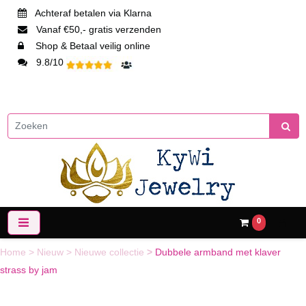
Achteraf betalen via Klarna
Vanaf €50,- gratis verzenden
Shop & Betaal veilig online
9.8/10
0
Home
>
Nieuw
>
Nieuwe collectie
>
Dubbele armband met klaver
strass by jam