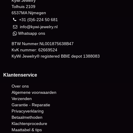
Kywi Jewelry
Tolhuis 2109
6537MA Nijmegen
+31 (0)6-224 50 681
info@kywi-jewelry.nl
Whatsapp ons
BTW Nummer:NL001875638B47
KvK nummer: 62669524
KyWi Jewelry® registered BBIE depot
1388083
Klantenservice
Over ons
Algemene voorwaarden
Verzenden
Garantie - Reparatie
Privacyverklaring
Betaalmethoden
Klachtenprocedure
Maattabel & tips