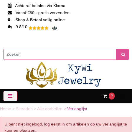
Achteraf betalen via Klarna
Vanaf €50,- gratis verzenden
Shop & Betaal veilig online
9.8/10
0
Home
>
Sieraden
>
Alle oorbellen
>
Verlanglijst
U bent niet ingelogd, log eerst in om artikelen op uw verlanglijst te
kunnen plaatsen.