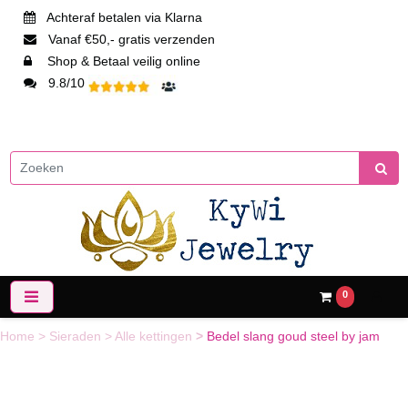
Achteraf betalen via Klarna
Vanaf €50,- gratis verzenden
Shop & Betaal veilig online
9.8/10
0
Home
>
Sieraden
>
Alle kettingen
>
Bedel slang goud steel by jam