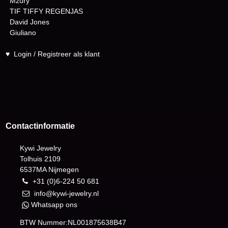
Mzury
TIF TIFFY REGENJAS
David Jones
Giuliano
♥
Login / Registreer als klant
Contactinformatie
Kywi Jewelry
Tolhuis 2109
6537MA Nijmegen
+31 (0)6-224 50 681
info@kywi-jewelry.nl
Whatsapp ons
BTW Nummer:NL001875638B47