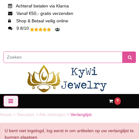
Achteraf betalen via Klarna
Vanaf €50,- gratis verzenden
Shop & Betaal veilig online
9.8/10
0
Home
>
Sieraden
>
Alle kettingen
>
Verlanglijst
U bent niet ingelogd, log eerst in om artikelen op uw verlanglijst te
kunnen plaatsen.