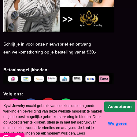
Schrijf je in voor onze nieuwsbrief en ontvang
een welkomstkorting op je bestelling vanaf €30,-
Betaalmogelijkheden:
Volg ons:
Kywi Jewelry maakt gebruik van cookies om een goede
Accepteren
werking en beveiliging van deze website mogelijk te maken
en je de best mogelijke gebruikerservaring te bieden. Door
op 'Accepteren' te klikken, stem je in met het gebruik van
Weigeren
© KyWi Jewelry 2024
deze cookies voor advertenties en analyses. Je kunt je
cookie-instellingen op elk moment wijzigen.
Lees