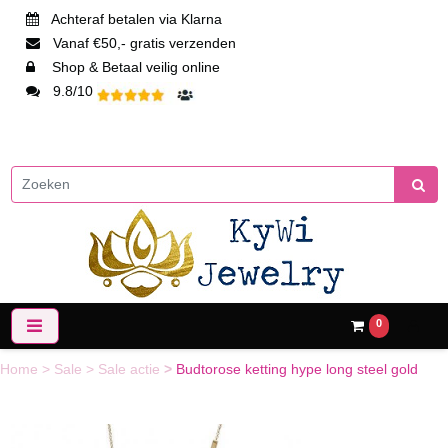
Achteraf betalen via Klarna
Vanaf €50,- gratis verzenden
Shop & Betaal veilig online
9.8/10
0
Home
>
Sale
>
Sale actie
>
Budtorose ketting hype long steel gold