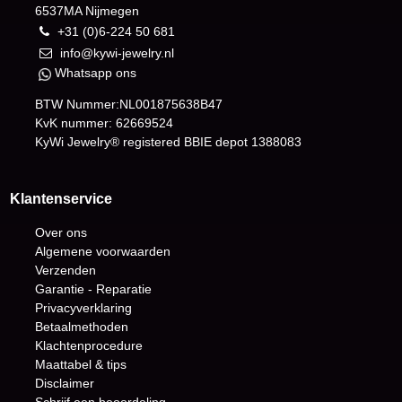
6537MA Nijmegen
+31 (0)6-224 50 681
info@kywi-jewelry.nl
Whatsapp ons
BTW Nummer:NL001875638B47
KvK nummer: 62669524
KyWi Jewelry® registered BBIE depot
1388083
Klantenservice
Over ons
Algemene voorwaarden
Verzenden
Garantie - Reparatie
Privacyverklaring
Betaalmethoden
Klachtenprocedure
Maattabel & tips
Disclaimer