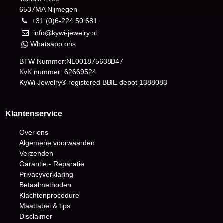
6537MA Nijmegen
+31 (0)6-224 50 681
info@kywi-jewelry.nl
Whatsapp ons
BTW Nummer:NL001875638B47
KvK nummer: 62669524
KyWi Jewelry® registered BBIE depot
1388083
Klantenservice
Over ons
Algemene voorwaarden
Verzenden
Garantie - Reparatie
Privacyverklaring
Betaalmethoden
Klachtenprocedure
Maattabel & tips
Disclaimer