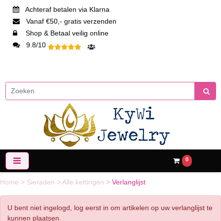
Achteraf betalen via Klarna
Vanaf €50,- gratis verzenden
Shop & Betaal veilig online
9.8/10
0
Home
>
Sieraden
>
Alle kettingen
>
Verlanglijst
U bent niet ingelogd, log eerst in om artikelen op uw verlanglijst te
kunnen plaatsen.