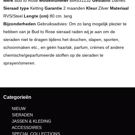
Merk
Bud to Rose
Modelnummer
BtR831232
Geslacht
Dames
Sieraad type
Ketting
Garantie
2 maanden
Kleur
Zilver
Materiaal
RVS/Steel
Lengte (cm)
80 cm. lang
Bijzonderheden
Gebruiksadvies: Om zo lang mogelijk plezier te
hebben van je Bud to Rose sieraad raden wij je aan om de
sieraden niet te dragen tijdens het douchen, slapen, sporten,
schoonmaken etc., en géén haarlak, parfum, crèmes of andere
chemische/geparfumeerde stoffen op de sieraden te
sprayen/smeren.
Categorieën
NIEUW
SIERADEN
JASSEN & KLEDING
ACCESSOIRES
SPECIAL COLLECTIONS