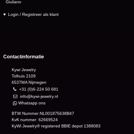
Giuliano
♥
Login / Registreer als klant
Contactinformatie
Kywi Jewelry
Tolhuis 2109
6537MA Nijmegen
+31 (0)6-224 50 681
info@kywi-jewelry.nl
Whatsapp ons
BTW Nummer:NL001875638B47
KvK nummer: 62669524
KyWi Jewelry® registered BBIE depot
1388083