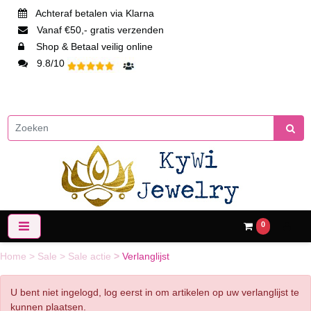
Achteraf betalen via Klarna
Vanaf €50,- gratis verzenden
Shop & Betaal veilig online
9.8/10
0
Home
>
Sale
>
Sale actie
>
Verlanglijst
U bent niet ingelogd, log eerst in om artikelen op uw verlanglijst te
kunnen plaatsen.