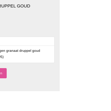
RUPPEL GOUD
gen granaat druppel goud
95
)