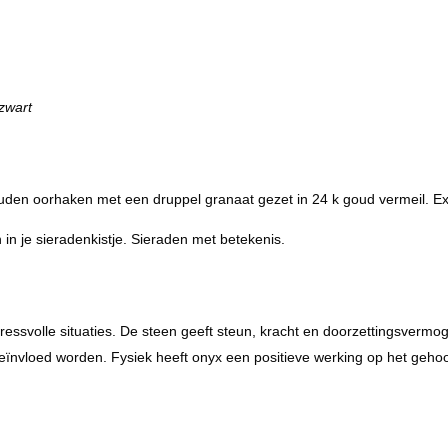
zwart
ouden oorhaken met een druppel granaat gezet in 24 k goud vermeil. Exc
en in je sieradenkistje. Sieraden met betekenis.
essvolle situaties. De steen geeft steun, kracht en doorzettingsvermoge
eïnvloed worden. Fysiek heeft onyx een positieve werking op het gehoo