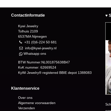
Contactinformatie
♥ S
Kywi Jewelry
Tolhuis 2109
6537MA Nijmegen
+31 (0)6-224 50 681
info@kywi-jewelry.nl
Whatsapp ons
BTW Nummer:NL001875638B47
KvK nummer: 62669524
KyWi Jewelry® registered BBIE depot
1388083
Klantenservice
Over ons
Algemene voorwaarden
Sch
Verzenden
een