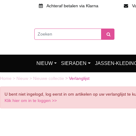
Achteraf betalen via Klarna
Van
NIEUW
SIERADEN
JASSEN-KLEDIN
Home
>
Nieuw
>
Nieuwe collectie
>
Verlanglijst
U bent niet ingelogd, log eerst in om artikelen op uw verlanglijst te 
Klik hier om in te loggen >>