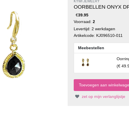
KYWI JEWELRY
OORBELLEN ONYX D
€
39.95
Voorraad:
2
Levertijd: 2 werkdagen
Artikelcode: KJ096510-011
Meebestellen
Oorrin
(
€ 49.
zet op mijn verlanglijstje