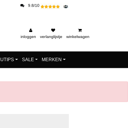
9.8/10
inloggen
verlanglijstje
winkelwagen
UTIPS
SALE
MERKEN