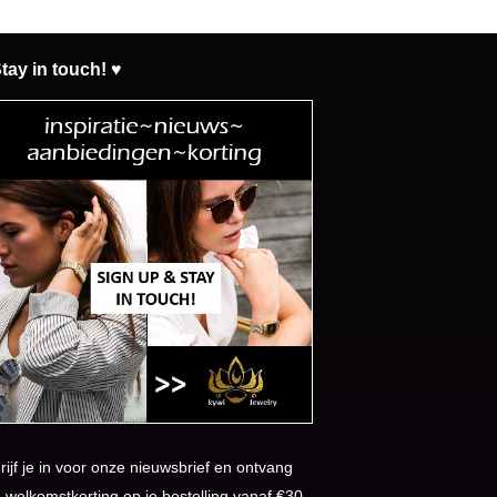
tay in touch! ♥
rijf je in voor onze nieuwsbrief en ontvang
 welkomstkorting op je bestelling vanaf €30,-