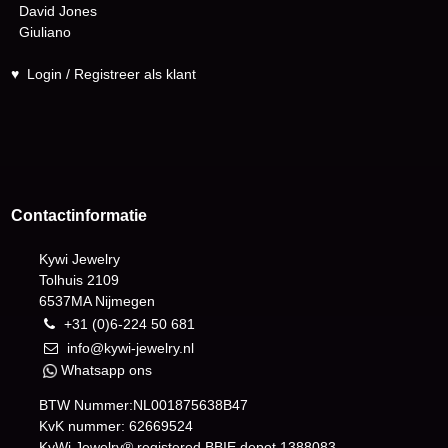
David Jones
Giuliano
♥
Login / Registreer als klant
Contactinformatie
Kywi Jewelry
Tolhuis 2109
6537MA Nijmegen
+31 (0)6-224 50 681
info@kywi-jewelry.nl
Whatsapp ons
BTW Nummer:NL001875638B47
KvK nummer: 62669524
KyWi Jewelry® registered BBIE depot
1388083