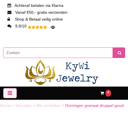
Achteraf betalen via Klarna
Vanaf €50,- gratis verzenden
Shop & Betaal veilig online
9.8/10
0
Home
>
Sieraden
>
Alle oorbellen
>
Oorringen granaat druppel goud