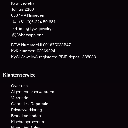
Kywi Jewelry
Tolhuis 2109
6537MA Nijmegen
+31 (0)6-224 50 681
info@kywi-jewelry.nl
Whatsapp ons
BTW Nummer:NL001875638B47
KvK nummer: 62669524
KyWi Jewelry® registered BBIE depot
1388083
Klantenservice
Over ons
Algemene voorwaarden
Verzenden
Garantie - Reparatie
Privacyverklaring
Betaalmethoden
Klachtenprocedure
Maattabel & tips