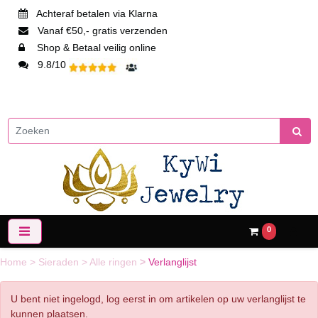
Achteraf betalen via Klarna
Vanaf €50,- gratis verzenden
Shop & Betaal veilig online
9.8/10
0
Home
>
Sieraden
>
Alle ringen
>
Verlanglijst
U bent niet ingelogd, log eerst in om artikelen op uw verlanglijst te
kunnen plaatsen.