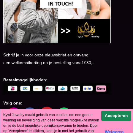
Schrijf je in voor onze nieuwsbrief en ontvang
een welkomstkorting op je bestelling vanaf €30,-
Betaalmogelijkheden:
Volg ons:
Kywi Jewelry maakt gebruik van cookies om een goede
Accepteren
werking en beveiliging van deze website mogelijk te maken
en je de best mogelijke gebruikerservaring te bieden. Door
op 'Accepteren' te klikken, stem je in met het gebruik van
© KyWi Jewelry 2024
Weigeren