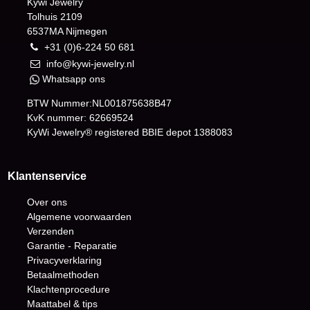
Kywi Jewelry
Tolhuis 2109
6537MA Nijmegen
+31 (0)6-224 50 681
info@kywi-jewelry.nl
Whatsapp ons
BTW Nummer:NL001875638B47
KvK nummer: 62669524
KyWi Jewelry® registered BBIE depot
1388083
Klantenservice
Over ons
Algemene voorwaarden
Verzenden
Garantie - Reparatie
Privacyverklaring
Betaalmethoden
Klachtenprocedure
Maattabel & tips