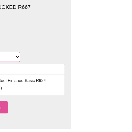
OOKED R667
teel Finished Basic R634
5
)