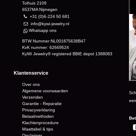
Tolhuis 2109
6537MA Nijmegen
+31 (0)6-224 50 681
info@kywi-jewelry.nl
Whatsapp ons
BTW Nummer:NL001875638B47
KvK nummer: 62669524
KyWi Jewelry® registered BBIE depot
1388083
Klantenservice
Over ons
Algemene voorwaarden
Sch
Verzenden
een
Garantie - Reparatie
Privacyverklaring
Betaalmethoden
Bet
Klachtenprocedure
Maattabel & tips
Disclaimer