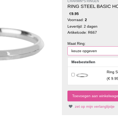
CHARMIN*S RINGEN
RING STEEL BASIC H
€
9.95
Voorraad:
2
Levertijd: 2 dagen
Artikelcode: R667
Maat Ring:
Meebestellen
Ring S
(
€ 9.9
zet op mijn verlanglijstje