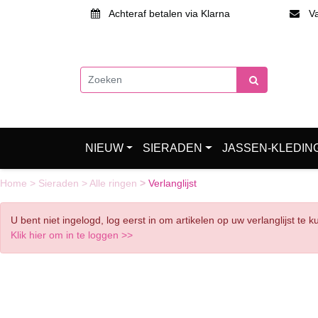
Achteraf betalen via Klarna
Van
NIEUW
SIERADEN
JASSEN-KLEDIN
Home
>
Sieraden
>
Alle ringen
>
Verlanglijst
U bent niet ingelogd, log eerst in om artikelen op uw verlanglijst te 
Klik hier om in te loggen >>