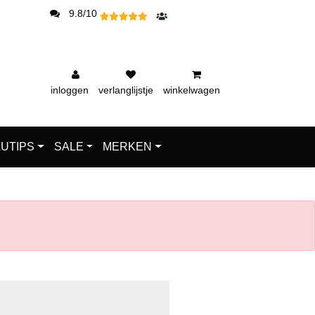
9.8/10
inloggen
verlanglijstje
winkelwagen
UTIPS
SALE
MERKEN