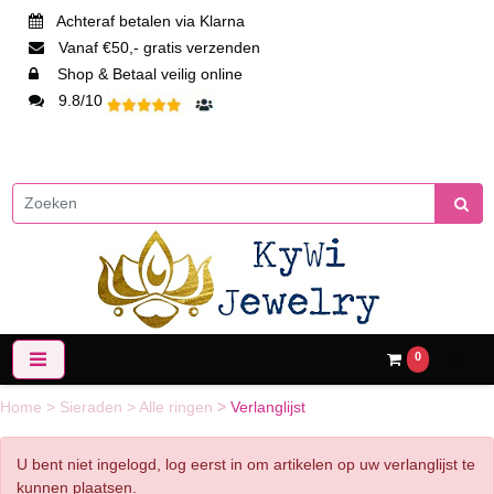
Achteraf betalen via Klarna
Vanaf €50,- gratis verzenden
Shop & Betaal veilig online
9.8/10
0
Home
>
Sieraden
>
Alle ringen
>
Verlanglijst
U bent niet ingelogd, log eerst in om artikelen op uw verlanglijst te
kunnen plaatsen.