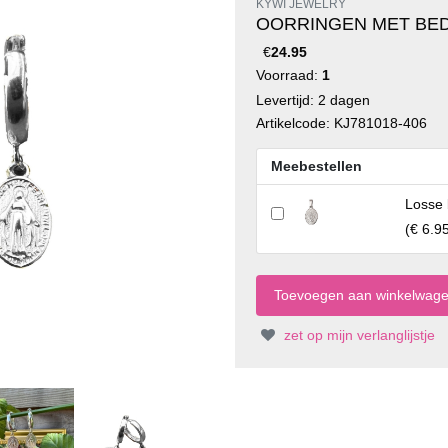
KYWI JEWELRY
OORRINGEN MET BEDE
€
24.95
Voorraad:
1
Levertijd: 2 dagen
Artikelcode: KJ781018-406
Meebestellen
Losse 
(
€ 6.9
zet op mijn verlanglijstje