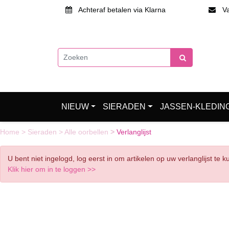
Achteraf betalen via Klarna
Van
NIEUW
SIERADEN
JASSEN-KLEDIN
Home
>
Sieraden
>
Alle oorbellen
>
Verlanglijst
U bent niet ingelogd, log eerst in om artikelen op uw verlanglijst te 
Klik hier om in te loggen >>