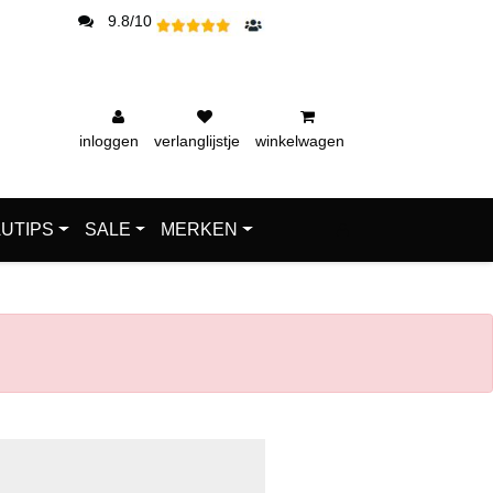
9.8/10
inloggen
verlanglijstje
winkelwagen
UTIPS
SALE
MERKEN