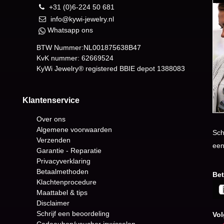
+31 (0)6-224 50 681
info@kywi-jewelry.nl
Whatsapp ons
BTW Nummer:NL001875638B47
KvK nummer: 62669524
KyWi Jewelry® registered BBIE depot
1388083
Klantenservice
Over ons
Algemene voorwaarden
Sch
Verzenden
een
Garantie - Reparatie
Privacyverklaring
Betaalmethoden
Bet
Klachtenprocedure
Maattabel & tips
Disclaimer
Schrijf een beoordeling
Vol