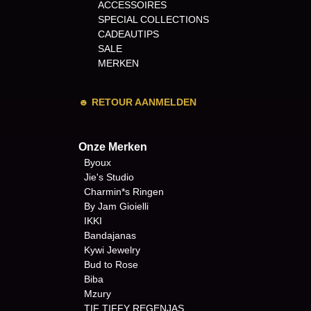
ACCESSOIRES
SPECIAL COLLECTIONS
CADEAUTIPS
SALE
MERKEN
☻
RETOUR AANMELDEN
Onze Merken
Byoux
Jie's Studio
Charmin*s Ringen
By Jam Gioielli
IKKI
Bandajanas
Kywi Jewelry
Bud to Rose
Biba
Mzury
TIF TIFFY REGENJAS