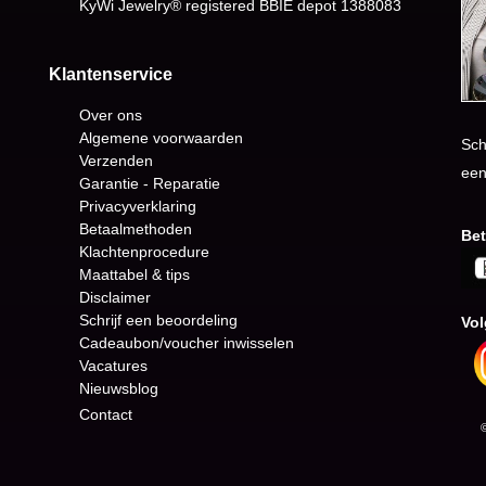
KyWi Jewelry® registered BBIE depot
1388083
Klantenservice
Over ons
Algemene voorwaarden
Sch
Verzenden
een
Garantie - Reparatie
Privacyverklaring
Betaalmethoden
Bet
Klachtenprocedure
Maattabel & tips
Disclaimer
Schrijf een beoordeling
Vol
Cadeaubon/voucher inwisselen
Vacatures
Nieuwsblog
Contact
© K