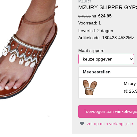
MZURY
MZURY SLIPPER GYP
€
24.95
€ 79.95
nu
Voorraad:
1
Levertijd: 2 dagen
Artikelcode: 180423-4582Mz
Maat slippers:
Meebestellen
Mzury 
(
€ 26.
zet op mijn verlanglijstje