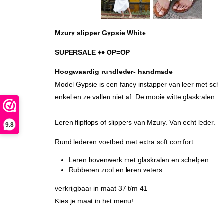
Mzury slipper Gypsie White
SUPERSALE ♦♦ OP=OP
Hoogwaardig rundleder- handmade
Model Gypsie is een fancy instapper van leer met sch
enkel en ze vallen niet af. De mooie witte glaskralen
Leren flipflops of slippers van Mzury. Van echt lede
9,8
Rund lederen voetbed met extra soft comfort
Leren bovenwerk met glaskralen en schelpen
Rubberen zool en leren veters.
verkrijgbaar in maat 37 t/m 41
Kies je maat in het menu!