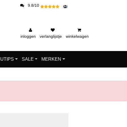
9.8/10
inloggen
verlanglijstje
winkelwagen
UTIPS
SALE
MERKEN