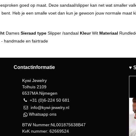
gesproken goed op maat. Deze sandaal/slipper kan net wat smaller vall
 bent. Heb je een smalle voet dan kun je gewoon jouw normale maat k
ht
Dames
Sieraad type
Slipper /sandaal
Kleur
Wit
Materiaal
Rundled
 - handmade en fairtrade
Contactinformatie
♥ S
Kywi Jewelry
Tolhuis 2109
6537MA Nijmegen
+31 (0)6-224 50 681
info@kywi-jewelry.nl
Whatsapp ons
BTW Nummer:NL001875638B47
KvK nummer: 62669524