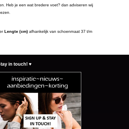
en. Heb je een wat bredere voet? dan adviseren wij
iezen.
er
Lengte (cm)
afhankelijk van schoenmaat 37 t/m
tay in touch! ♥