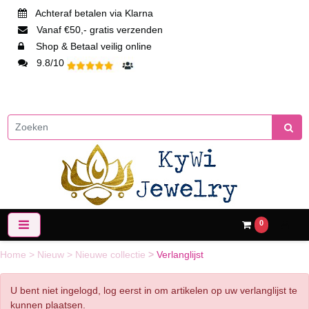
Achteraf betalen via Klarna
Vanaf €50,- gratis verzenden
Shop & Betaal veilig online
9.8/10
0
Home
>
Nieuw
>
Nieuwe collectie
>
Verlanglijst
U bent niet ingelogd, log eerst in om artikelen op uw verlanglijst te
kunnen plaatsen.