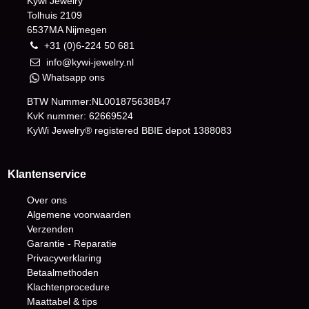
Kywi Jewelry
Tolhuis 2109
6537MA Nijmegen
+31 (0)6-224 50 681
info@kywi-jewelry.nl
Whatsapp ons
BTW Nummer:NL001875638B47
KvK nummer: 62669524
KyWi Jewelry® registered BBIE depot
1388083
Klantenservice
Over ons
Algemene voorwaarden
Verzenden
Garantie - Reparatie
Privacyverklaring
Betaalmethoden
Klachtenprocedure
Maattabel & tips