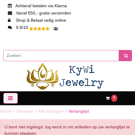
Achteraf betalen via Klarna
Vanaf €50,- gratis verzenden
Shop & Betaal veilig online
9.8/10
0
Home
>
Sieraden
>
Alle kettingen
>
Verlanglijst
U bent niet ingelogd, log eerst in om artikelen op uw verlanglijst te
kunnen plaatsen.