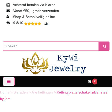
Achteraf betalen via Klarna
Vanaf €50,- gratis verzenden
Shop & Betaal veilig online
9.8/10
0
Home
>
Sieraden
>
Alle kettingen
>
Ketting platte schakel zilver steel
by jam