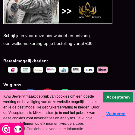
Schrijf je in voor onze nieuwsbrief en ontvang
een welkomstkorting op je bestelling vanaf €30,-
Betaalmogelijkheden:
Volg ons:
Kywi Jewelry maakt gebruik van cookies om een goede
Accepteren
werking en beveiliging van deze website mogelijk te maken
en je de best mogelijke gebruikerservaring te bieden. Door
op 'Accepteren' te klikken, stem je in met het gebruik van
Weigeren
© KyWi Jewelry 2024
deze cookies voor advertenties en analyses. Je kunt je
cookie-instellingen op elk moment wijzigen.
Lees
9,8
ons
Privacy & Cookiebeleid
voor meer informatie.
Powered by
Jeeigenweb