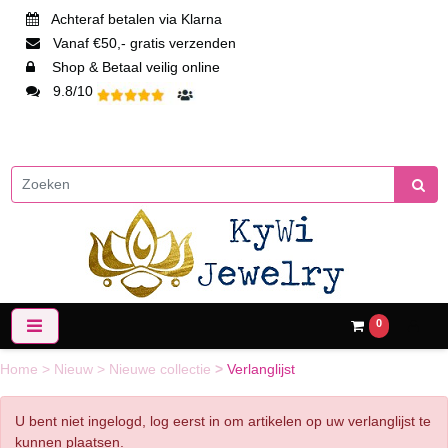
Achteraf betalen via Klarna
Vanaf €50,- gratis verzenden
Shop & Betaal veilig online
9.8/10
0
Home
>
Nieuw
>
Nieuwe collectie
>
Verlanglijst
U bent niet ingelogd, log eerst in om artikelen op uw verlanglijst te
kunnen plaatsen.