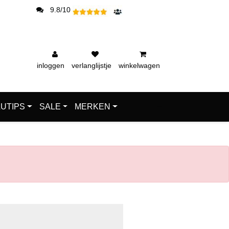
9.8/10
inloggen
verlanglijstje
winkelwagen
UTIPS
SALE
MERKEN