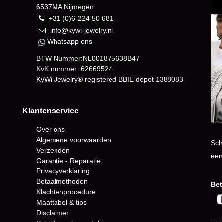
6537MA Nijmegen
+31 (0)6-224 50 681
info@kywi-jewelry.nl
Whatsapp ons
BTW Nummer:NL001875638B47
KvK nummer: 62669524
KyWi Jewelry® registered BBIE depot
1388083
Klantenservice
Over ons
Algemene voorwaarden
Sch
Verzenden
een
Garantie - Reparatie
Privacyverklaring
Betaalmethoden
Bet
Klachtenprocedure
Maattabel & tips
Disclaimer