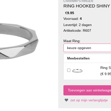
CHARMIN*S RINGEN
RING HOOKED SHINY 
€
9.95
Voorraad:
4
Levertijd: 2 dagen
Artikelcode: R607
Maat Ring:
Meebestellen
Ring S
(
€ 9.9
zet op mijn verlanglijstje