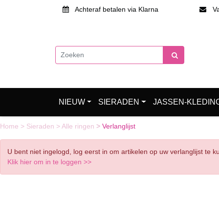
Achteraf betalen via Klarna
Van
NIEUW
SIERADEN
JASSEN-KLEDIN
Home
>
Sieraden
>
Alle ringen
>
Verlanglijst
U bent niet ingelogd, log eerst in om artikelen op uw verlanglijst te 
Klik hier om in te loggen >>