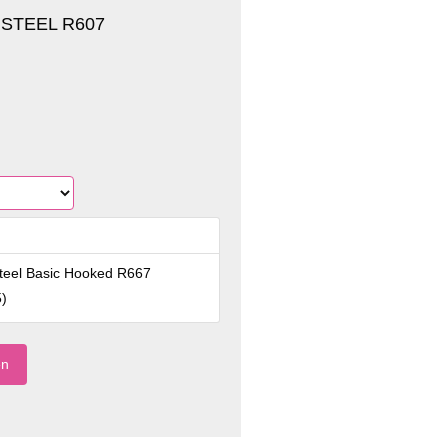
STEEL R607
teel Basic Hooked R667
5
)