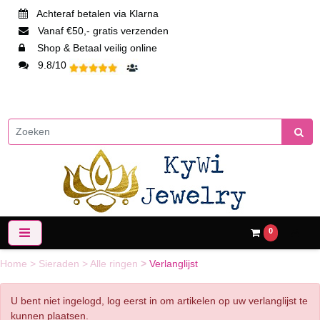
Achteraf betalen via Klarna
Vanaf €50,- gratis verzenden
Shop & Betaal veilig online
9.8/10
0
Home
>
Sieraden
>
Alle ringen
>
Verlanglijst
U bent niet ingelogd, log eerst in om artikelen op uw verlanglijst te
kunnen plaatsen.