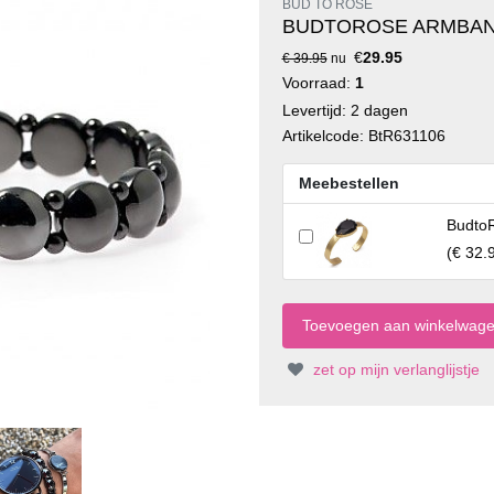
BUD TO ROSE
BUDTOROSE ARMBAN
€
29.95
€ 39.95
nu
Voorraad:
1
Levertijd: 2 dagen
Artikelcode: BtR631106
Meebestellen
BudtoR
(
€ 32.
zet op mijn verlanglijstje