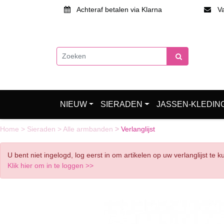
Achteraf betalen via Klarna
Van
NIEUW
SIERADEN
JASSEN-KLEDIN
Home
>
Sieraden
>
Alle armbanden
>
Verlanglijst
U bent niet ingelogd, log eerst in om artikelen op uw verlanglijst te 
Klik hier om in te loggen >>