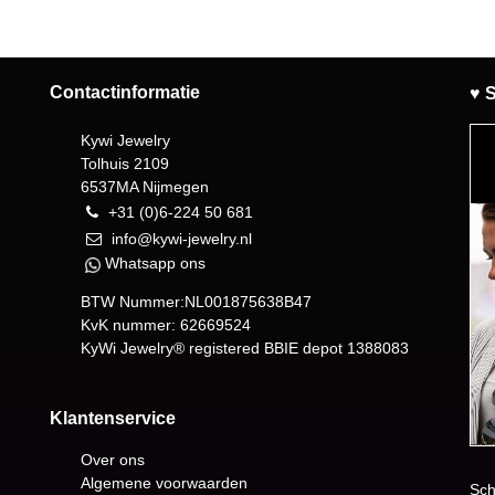
Contactinformatie
♥ S
Kywi Jewelry
Tolhuis 2109
6537MA Nijmegen
+31 (0)6-224 50 681
info@kywi-jewelry.nl
Whatsapp ons
BTW Nummer:NL001875638B47
KvK nummer: 62669524
KyWi Jewelry® registered BBIE depot
1388083
Klantenservice
Over ons
Algemene voorwaarden
Sch