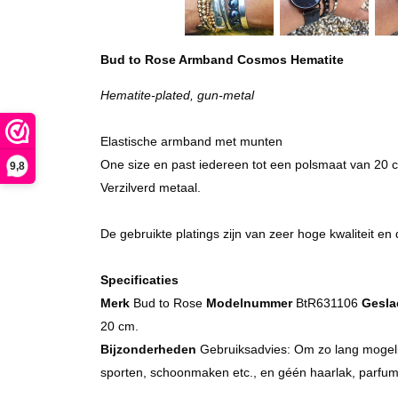
Bud to Rose Armband Cosmos Hematite
Hematite-plated, gun-metal
Elastische armband met munten
One size en past iedereen tot een polsmaat van 20 
9,8
Verzilverd metaal.
De gebruikte platings zijn van zeer hoge kwaliteit en 
Specificaties
Merk
Bud to Rose
Modelnummer
BtR631106
Gesla
20 cm.
Bijzonderheden
Gebruiksadvies: Om zo lang mogelijk
sporten, schoonmaken etc., en géén haarlak, parfu