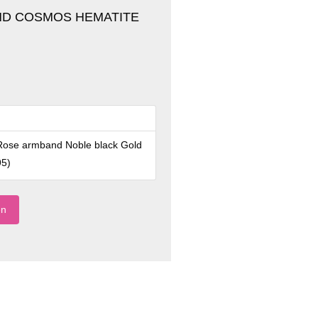
D COSMOS HEMATITE
ose armband Noble black Gold
95
)