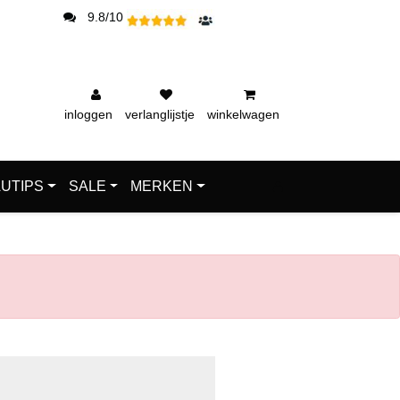
9.8/10
inloggen
verlanglijstje
winkelwagen
UTIPS
SALE
MERKEN