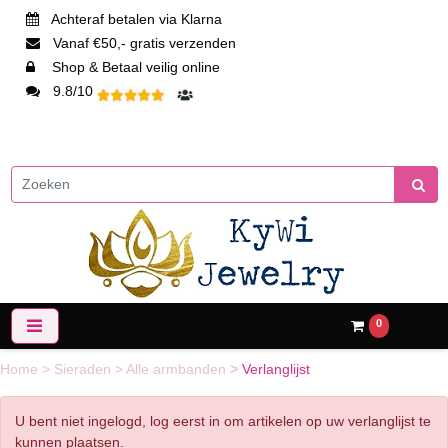
Achteraf betalen via Klarna
Vanaf €50,- gratis verzenden
Shop & Betaal veilig online
9.8/10
0
Home
>
Sieraden
>
Alle armbanden
>
Verlanglijst
U bent niet ingelogd, log eerst in om artikelen op uw verlanglijst te
kunnen plaatsen.