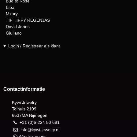
Bud to Rose
Biba
Mzury
TIF TIFFY REGENJAS
David Jones
Giuliano
♥
Login / Registreer als klant
Contactinformatie
Kywi Jewelry
Tolhuis 2109
6537MA Nijmegen
+31 (0)6-224 50 681
info@kywi-jewelry.nl
Whatsapp ons