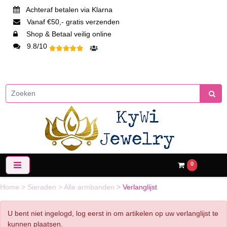
Achteraf betalen via Klarna
Vanaf €50,- gratis verzenden
Shop & Betaal veilig online
9.8/10
0
Home
>
Sieraden
>
Alle armbanden
>
Verlanglijst
U bent niet ingelogd, log eerst in om artikelen op uw verlanglijst te
kunnen plaatsen.