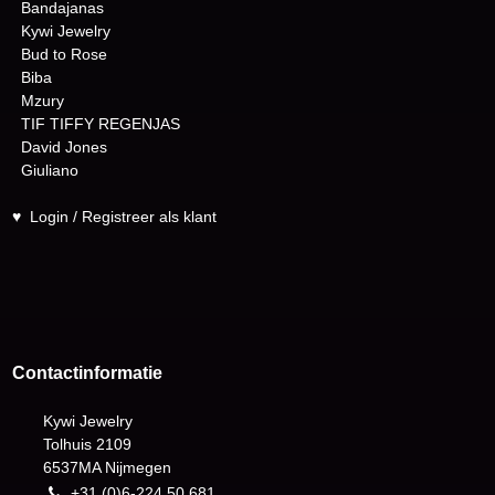
Bandajanas
Kywi Jewelry
Bud to Rose
Biba
Mzury
TIF TIFFY REGENJAS
David Jones
Giuliano
♥
Login / Registreer als klant
Contactinformatie
Kywi Jewelry
Tolhuis 2109
6537MA Nijmegen
+31 (0)6-224 50 681