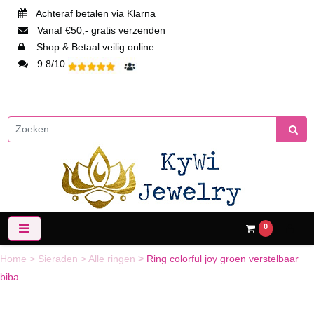
Achteraf betalen via Klarna
Vanaf €50,- gratis verzenden
Shop & Betaal veilig online
9.8/10
0
Home
>
Sieraden
>
Alle ringen
>
Ring colorful joy groen verstelbaar
biba