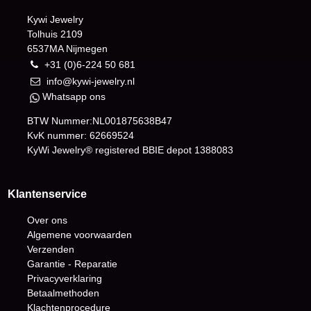
Kywi Jewelry
Tolhuis 2109
6537MA Nijmegen
+31 (0)6-224 50 681
info@kywi-jewelry.nl
Whatsapp ons
BTW Nummer:NL001875638B47
KvK nummer: 62669524
KyWi Jewelry® registered BBIE depot
1388083
Klantenservice
Over ons
Algemene voorwaarden
Verzenden
Garantie - Reparatie
Privacyverklaring
Betaalmethoden
Klachtenprocedure