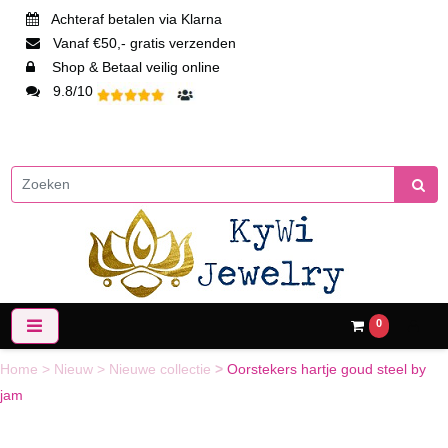
Achteraf betalen via Klarna
Vanaf €50,- gratis verzenden
Shop & Betaal veilig online
9.8/10
0
Home
>
Nieuw
>
Nieuwe collectie
>
Oorstekers hartje goud steel by
jam