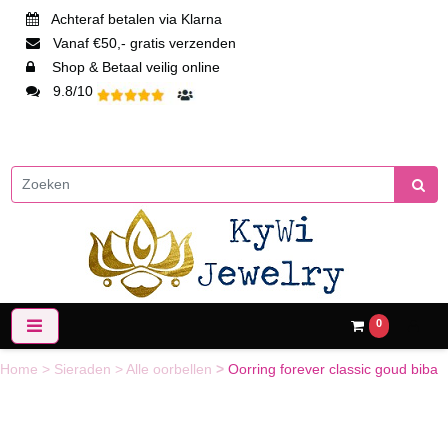
Achteraf betalen via Klarna
Vanaf €50,- gratis verzenden
Shop & Betaal veilig online
9.8/10
0
Home
>
Sieraden
>
Alle oorbellen
>
Oorring forever classic goud biba