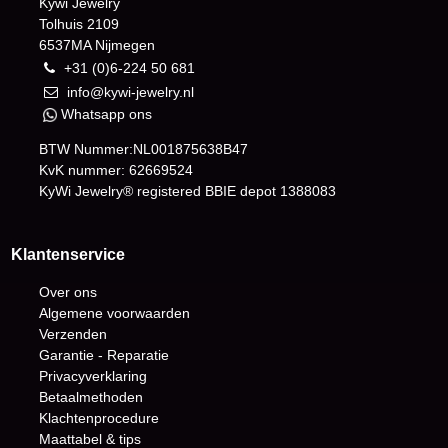
Kywi Jewelry
Tolhuis 2109
6537MA Nijmegen
+31 (0)6-224 50 681
info@kywi-jewelry.nl
Whatsapp ons
BTW Nummer:NL001875638B47
KvK nummer: 62669524
KyWi Jewelry® registered BBIE depot
1388083
Klantenservice
Over ons
Algemene voorwaarden
Verzenden
Garantie - Reparatie
Privacyverklaring
Betaalmethoden
Klachtenprocedure
Maattabel & tips