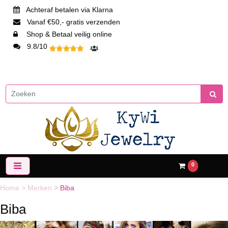
Achteraf betalen via Klarna
Vanaf €50,- gratis verzenden
Shop & Betaal veilig online
9.8/10
0
Home
>
Merken
>
Biba
Biba