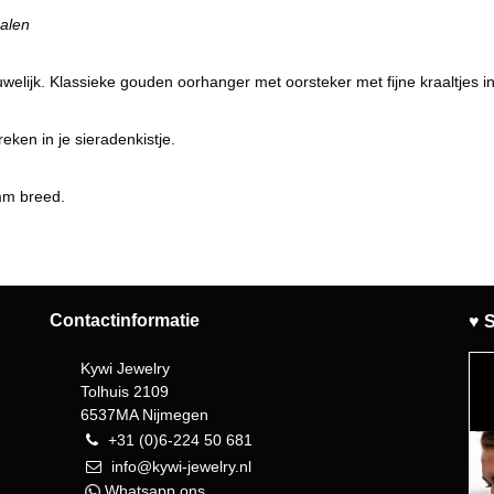
ralen
rouwelijk. Klassieke gouden oorhanger met oorsteker met fijne kraaltjes
eken in je sieradenkistje.
 mm breed.
Contactinformatie
♥ S
Kywi Jewelry
Tolhuis 2109
6537MA Nijmegen
+31 (0)6-224 50 681
info@kywi-jewelry.nl
Whatsapp ons