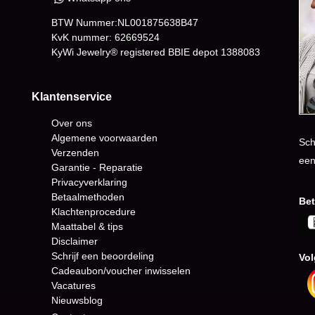
BTW Nummer:NL001875638B47
KvK nummer: 62669524
KyWi Jewelry® registered BBIE depot
1388083
Klantenservice
Over ons
Algemene voorwaarden
Sch
Verzenden
een
Garantie - Reparatie
Privacyverklaring
Betaalmethoden
Bet
Klachtenprocedure
Maattabel & tips
Disclaimer
Schrijf een beoordeling
Vol
Cadeaubon/voucher inwisselen
Vacatures
Nieuwsblog