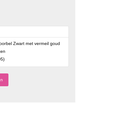
oorbel Zwart met vermeil goud
ken
95
)