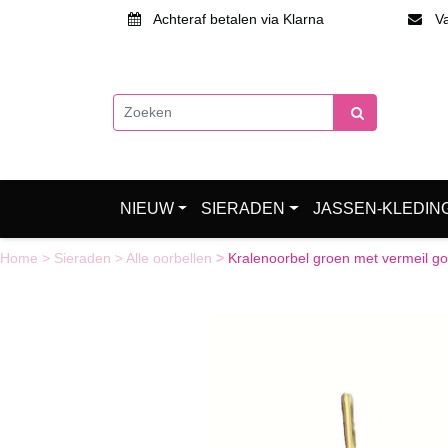
Achteraf betalen via Klarna
Van
NIEUW
SIERADEN
JASSEN-KLEDIN
Home
>
Sieraden
>
Alle oorbellen
>
Kralenoorbel groen met vermeil g