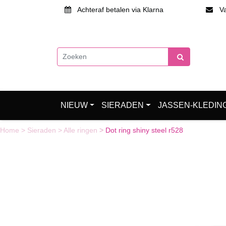
Achteraf betalen via Klarna
Van
NIEUW
SIERADEN
JASSEN-KLEDIN
Home
>
Sieraden
>
Alle ringen
>
Dot ring shiny steel r528