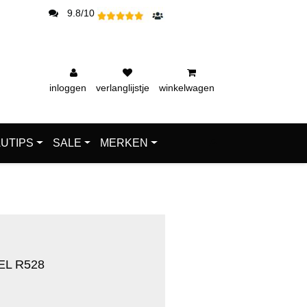
9.8/10
inloggen
verlanglijstje
winkelwagen
UTIPS
SALE
MERKEN
EL R528