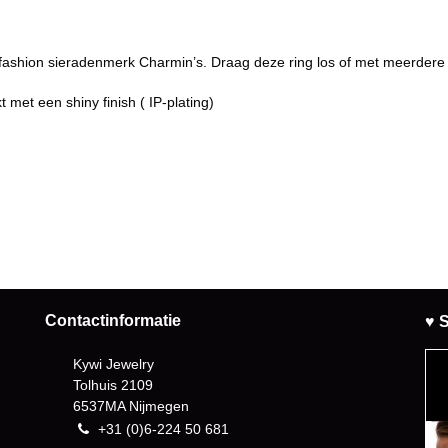
t fashion sieradenmerk Charmin’s. Draag deze ring los of met meerder
 met een shiny finish ( IP-plating)
Contactinformatie
♥ S
Kywi Jewelry
Tolhuis 2109
6537MA Nijmegen
+31 (0)6-224 50 681