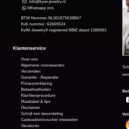
info@kywi-jewelry.nl
Whatsapp ons
BTW Nummer:NL001875638B47
KvK nummer: 62669524
KyWi Jewelry® registered BBIE depot
1388083
Klantenservice
Over ons
Algemene voorwaarden
Sch
Verzenden
een
Garantie - Reparatie
Privacyverklaring
Betaalmethoden
Bet
Klachtenprocedure
Maattabel & tips
Disclaimer
Schrijf een beoordeling
Vol
Cadeaubon/voucher inwisselen
Vacatures