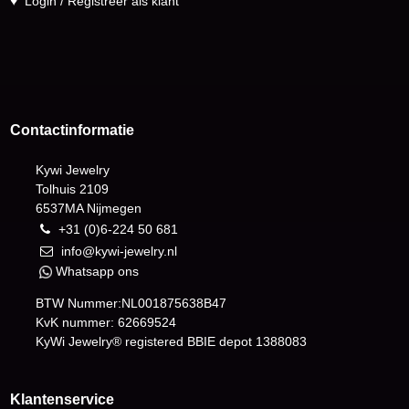
♥
Login / Registreer als klant
Contactinformatie
Kywi Jewelry
Tolhuis 2109
6537MA Nijmegen
+31 (0)6-224 50 681
info@kywi-jewelry.nl
Whatsapp ons
BTW Nummer:NL001875638B47
KvK nummer: 62669524
KyWi Jewelry® registered BBIE depot
1388083
Klantenservice