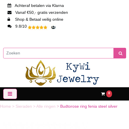
Achteraf betalen via Klarna
Vanaf €50,- gratis verzenden
Shop & Betaal veilig online
9.8/10
0
Home
>
Sieraden
>
Alle ringen
>
Budtorose ring fenia steel silver