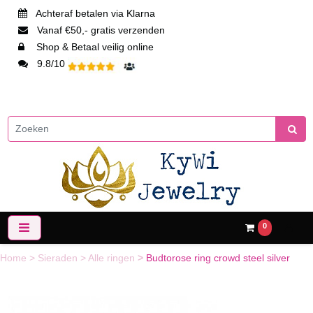
Achteraf betalen via Klarna
Vanaf €50,- gratis verzenden
Shop & Betaal veilig online
9.8/10
0
Home
>
Sieraden
>
Alle ringen
>
Budtorose ring crowd steel silver