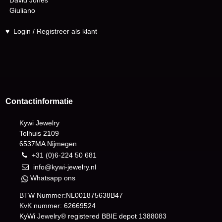
David Jones
Giuliano
♥
Login / Registreer als klant
Contactinformatie
Kywi Jewelry
Tolhuis 2109
6537MA Nijmegen
+31 (0)6-224 50 681
info@kywi-jewelry.nl
Whatsapp ons
BTW Nummer:NL001875638B47
KvK nummer: 62669524
KyWi Jewelry® registered BBIE depot
1388083