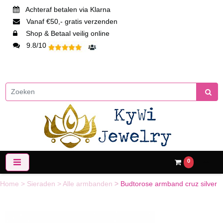
Achteraf betalen via Klarna
Vanaf €50,- gratis verzenden
Shop & Betaal veilig online
9.8/10
0
Home
>
Sieraden
>
Alle armbanden
>
Budtorose armband cruz silver