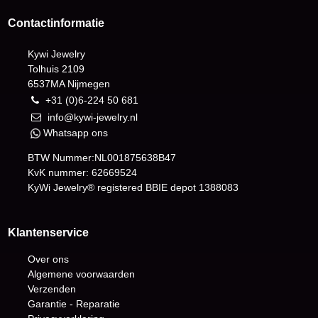
Contactinformatie
Kywi Jewelry
Tolhuis 2109
6537MA Nijmegen
+31 (0)6-224 50 681
info@kywi-jewelry.nl
Whatsapp ons
BTW Nummer:NL001875638B47
KvK nummer: 62669524
KyWi Jewelry® registered BBIE depot
1388083
Klantenservice
Over ons
Algemene voorwaarden
Verzenden
Garantie - Reparatie