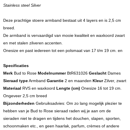
Stainless steel Silver
Deze prachtige stoere armband bestaat uit 4 layers en is 2,5 cm
breed.
De armband is vervaardigd van mooie kwaliteit en waxkoord zwart
en met stalen zilveren accenten.
Onesize en past iedereen tot een polsmaat van 17 t/m 19 cm. en
Specificaties
Merk
Bud to Rose
Modelnummer
BtR631026
Geslacht
Dames
Sieraad type
Armband
Garantie
2 en maanden
Kleur
Zilver, zwart
Materiaal
RVS en waxkoord
Lengte (cm)
Onesize 16 tot 19 cm.
Ongeveer 2,5 cm breed
Bijzonderheden
Gebruiksadvies: Om zo lang mogelijk plezier te
hebben van je Bud to Rose sieraad raden wij je aan om de
sieraden niet te dragen en tijdens het douchen, slapen, sporten,
schoonmaken etc., en geen haarlak, parfum, crèmes of andere