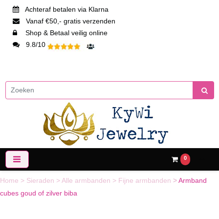
Achteraf betalen via Klarna
Vanaf €50,- gratis verzenden
Shop & Betaal veilig online
9.8/10
0
Home
>
Sieraden
>
Alle armbanden
>
Fijne armbanden
>
Armband
cubes goud of zilver biba