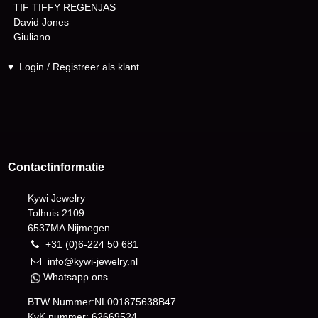
TIF TIFFY REGENJAS
David Jones
Giuliano
♥
Login / Registreer als klant
Contactinformatie
Kywi Jewelry
Tolhuis 2109
6537MA Nijmegen
+31 (0)6-224 50 681
info@kywi-jewelry.nl
Whatsapp ons
BTW Nummer:NL001875638B47
KvK nummer: 62669524